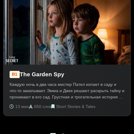
Помогает изучить Past Simple, Past Continuous и лексику
социальных сетей.
The Garden Spy
B1
Каждую ночь в два часа мистер Пател копает в саду и
что-то закапывает. Эмма и Джек решают раскрыть тайну и
проникают в его сад. Грустная и трогательная история о
любви, потере и памяти превращает детективов в
13 мин
650 слов
Short Stories & Tales
помощников. Текст на английском B1 про соседей и
доброту. Помогает изучить Past Simple, Past Continuous и
эмоциональную лексику.