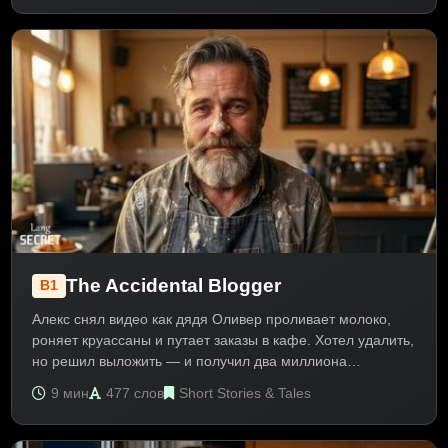
модальные глаголы и бизнес-лексику.
The Accidental Blogger
B1
Алекс снял видео как дядя Оливер проливает молоко,
роняет круассаны и путает заказы в кафе. Хотел удалить,
но решил выложить — и получил два миллиона
просмотров! Люди устали от идеальных картинок в
9 мин
477 слов
Short Stories & Tales
соцсетях. Честность и несовершенство стали новым
трендом. История о том, как ошибки превратились в
успех. Текст на английском B1 про интернет и блоги.