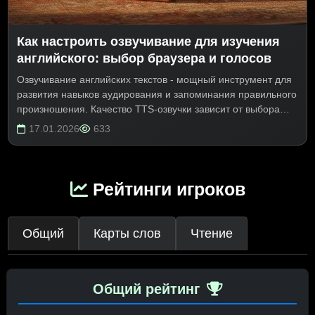
Как настроить озвучивание для изучения
английского: выбор браузера и голосов
Озвучивание английских текстов - мощный инструмент для
развития навыков аудирования и запоминания правильного
произношения. Качество TTS-озвучки зависит от выбора
браузера и настроек системы. В этом руководстве вы
17.01.2026
633
узнаете, как выбрать лучший браузер для озвучивания,
установить качественные голоса и настроить их на
платформе LangSecret.
Рейтинги игроков
Общий
Карты слов
Чтение
Общий рейтинг