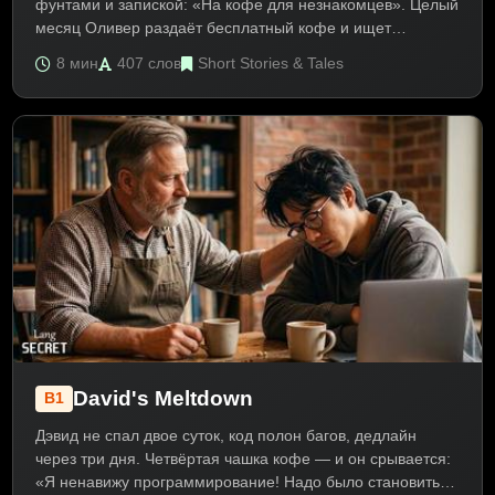
фунтами и запиской: «На кофе для незнакомцев». Целый
месяц Оливер раздаёт бесплатный кофе и ищет
таинственного донора. Текст на английском B1 о доброте
8 мин
407 слов
Short Stories & Tales
и благодарности. Помогает изучить Past Simple, Present
Perfect.
David's Meltdown
B1
Дэвид не спал двое суток, код полон багов, дедлайн
через три дня. Четвёртая чашка кофе — и он срывается:
«Я ненавижу программирование! Надо было становиться