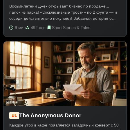
Восьмилетний Джек открывает бизнес по продаже...
палок из парка! «Эксклюзивные трости» по 2 фунта — и
соседи действительно покупают! Забавная история о
детском предпринимательстве. Текст на английском B1
9 мин
492 слов
Short Stories & Tales
про бизнес и детей. Помогает изучить Past Simple,
Present Continuous и бизнес-лексику.
The Anonymous Donor
B1
Каждое утро в кафе появляется загадочный конверт с 50