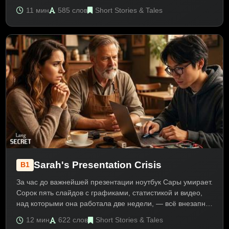
фермером!» Друзья в кафе помогают понять разницу
11 мин
585 слов
Short Stories & Tales
между выгоранием и плохой неделей. Текст на
английском B1 про стресс на работе. Помогает изучить
Past Simple, Past Perfect и выражения эмоций.
Sarah's Presentation Crisis
B1
За час до важнейшей презентации ноутбук Сары умирает.
Сорок пять слайдов с графиками, статистикой и видео,
над которыми она работала две недели, — всё внезапно
исчезло. Что теперь делать? Текст на английском B1 про
12 мин
622 слов
Short Stories & Tales
работу и выступления. Помогает изучить Past Simple,