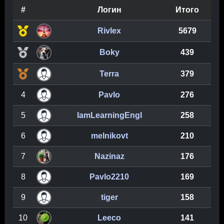
#
Логин
Итого
Rivlex
5679
Boky
439
Terra
379
4
Pavlo
276
5
IamLearningEngl
258
6
melnikovt
210
7
Nazinaz
176
8
Pavlo2210
169
9
tiger
158
10
Leeco
141