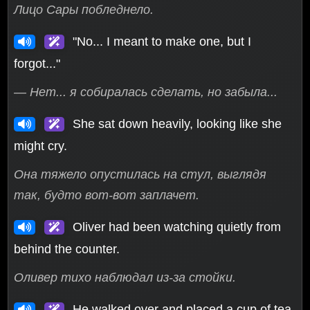
Лицо Сары побледнело.
"No... I meant to make one, but I
forgot..."
— Нет... я собиралась сделать, но забыла...
She sat down heavily, looking like she
might cry.
Она тяжело опустилась на стул, выглядя
так, будто вот-вот заплачет.
Oliver had been watching quietly from
behind the counter.
Оливер тихо наблюдал из-за стойки.
He walked over and placed a cup of tea