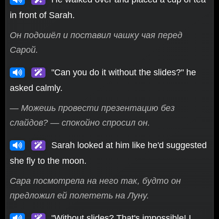
in front of Sarah.
Он подошёл и поставил чашку чая перед
Сарой.
"Can you do it without the slides?" he
asked calmly.
— Можешь провести презентацию без
слайдов? — спокойно спросил он.
Sarah looked at him like he'd suggested
she fly to the moon.
Сара посмотрела на него так, будто он
предложил ей полететь на Луну.
"Without slides? That's impossible! I