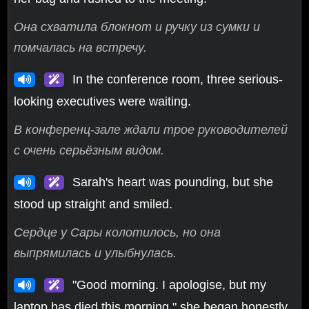
Она схватила блокнот и ручку из сумки и
помчалась на встречу.
In the conference room, three serious-
looking executives were waiting.
В конференц-зале ждали трое руководителей
с очень серьёзным видом.
Sarah's heart was pounding, but she
stood up straight and smiled.
Сердце у Сары колотилось, но она
выпрямилась и улыбнулась.
"Good morning. I apologise, but my
laptop has died this morning," she began honestly.