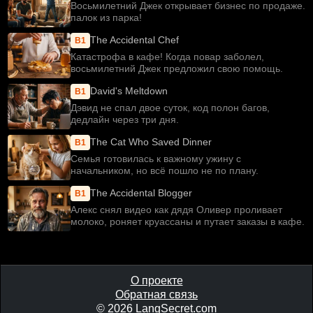
Восьмилетний Джек открывает бизнес по продаже.
палок из парка!
The Accidental Chef
B1
Катастрофа в кафе! Когда повар заболел,
восьмилетний Джек предложил свою помощь.
David's Meltdown
B1
Дэвид не спал двое суток, код полон багов,
дедлайн через три дня.
The Cat Who Saved Dinner
B1
Семья готовилась к важному ужину с
начальником, но всё пошло не по плану.
The Accidental Blogger
B1
Алекс снял видео как дядя Оливер проливает
молоко, роняет круассаны и путает заказы в кафе.
О проекте
Обратная связь
© 2026 LangSecret.com