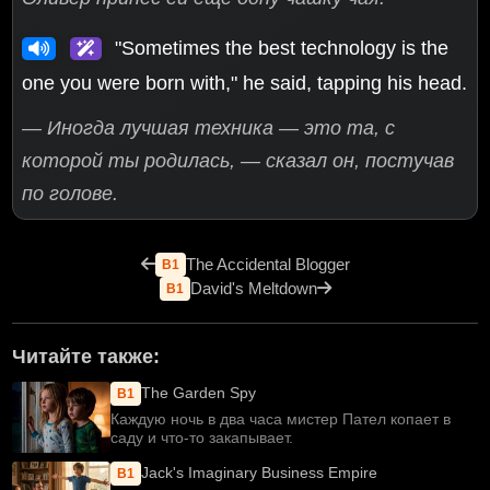
"Sometimes the best technology is the
one you were born with," he said, tapping his head.
— Иногда лучшая техника — это та, с
которой ты родилась, — сказал он, постучав
по голове.
The Accidental Blogger
B1
David's Meltdown
B1
Читайте также:
The Garden Spy
B1
Каждую ночь в два часа мистер Пател копает в
саду и что-то закапывает.
Jack's Imaginary Business Empire
B1