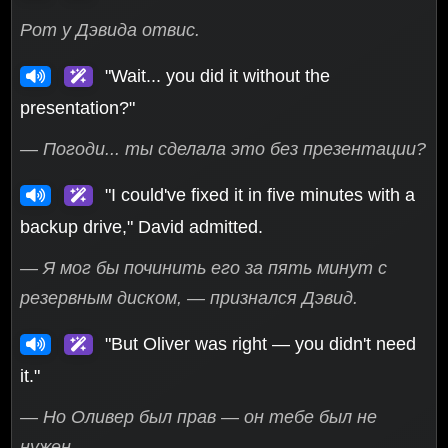
Рот у Дэвида отвис.
"Wait... you did it without the
presentation?"
— Погоди... ты сделала это без презентации?
"I could've fixed it in five minutes with a
backup drive," David admitted.
— Я мог бы починить его за пять минут с
резервным диском, — признался Дэвид.
"But Oliver was right — you didn't need
it."
— Но Оливер был прав — он тебе был не
нужен.