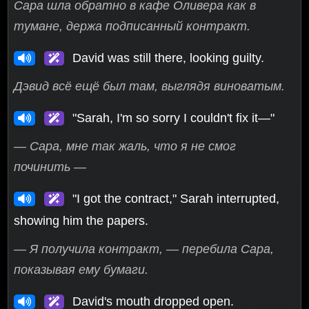
Сара шла обратно в кафе Оливера как в
тумане, держа подписанный контракт.
David was still there, looking guilty.
Дэвид всё ещё был там, выглядя виноватым.
"Sarah, I'm so sorry I couldn't fix it—"
— Сара, мне так жаль, что я не смог
починить —
"I got the contract," Sarah interrupted,
showing him the papers.
— Я получила контракт, — перебила Сара,
показывая ему бумаги.
David's mouth dropped open.