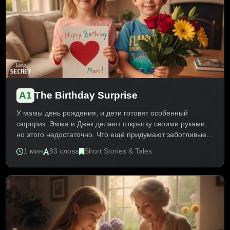
A1
The Birthday Surprise
У мамы день рождения, и дети готовят особенный
сюрприз. Эмма и Джек делают открытку своими руками,
но этого недостаточно. Что ещё придумают заботливые
дети? Трогательная история о любви и семейных
1 мин
83 слова
Short Stories & Tales
ценностях. Текст A1 развивает лексику о семье,
праздниках и подарках. Практика Present Simple и
императива.