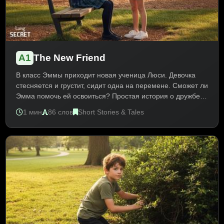
A1
The New Friend
В класс Эммы приходит новая ученица Люси. Девочка
стесняется и грустит, сидит одна на перемене. Сможет ли
Эмма помочь ей освоиться? Простая история о дружбе,
смелости и доброте в школе. Текст A1 развивает лексику
1 мин
86 слов
Short Stories & Tales
о школе, знакомстве и эмоциях. Практика Present Simple,
вопросительных предложений.