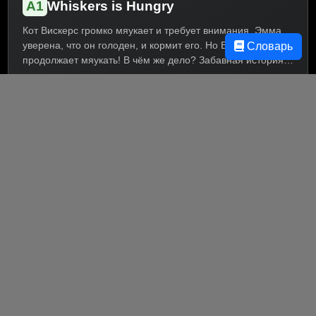
A1
Whiskers is Hungry
Кот Вискерс громко мяукает и требует внимания. Эмма
уверена, что он голоден, и кормит его. Но Вискерс
Словарь
продолжает мяукать! В чём же дело? Забавная история о
том, как легко неправильно понять своего питомца. Текст
1 мин
86 слов
Short Stories & Tales
для начинающих учит лексике о домашних животных, еде
и играх. Практика Present Simple, вопросительные
предложения.
A1
The Story Book