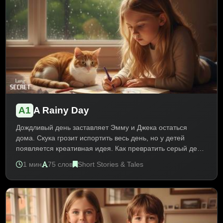
A1
A Rainy Day
Дождливый день заставляет Эмму и Джека остаться
дома. Скука грозит испортить весь день, но у детей
появляется креативная идея. Как превратить серый день
в весёлое приключение? История о находчивости и
1 мин
75 слов
Short Stories & Tales
творчестве. Текст для начинающих учит лексике о погоде,
эмоциях и хобби. Практика Present Simple, модальный
глагол can.