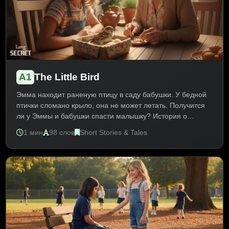
A1
The Little Bird
Эмма находит раненую птицу в саду бабушки. У бедной
птички сломано крыло, она не может летать. Получится
ли у Эммы и бабушки спасти малышку? История о
доброте, заботе и помощи слабым. Текст для
1 мин
98 слов
Short Stories & Tales
начинающих учит лексике о животных, природе и
эмоциях сопереживания. Практика Present Simple,
модальный глагол can/can't.