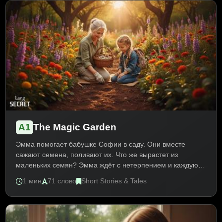
there is/there are.
A1
The Magic Garden
Эмма помогает бабушке Софии в саду. Они вместе
сажают семена, поливают их. Что же вырастет из
маленьких семян? Эмма ждёт с нетерпением и каждую
неделю наблюдает за чудом природы. Лёгкий текст на
1 мин
71 слово
Short Stories & Tales
английском про семью и природу знакомит с лексикой о
садоводстве, растениях и семейных традициях. Практика
Present Simple и Present Continuous.