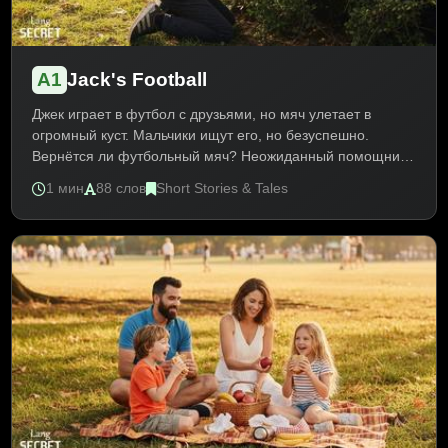
A1
Jack's Football
Джек играет в футбол с друзьями, но мяч улетает в
огромный куст. Мальчики ищут его, но безуспешно.
Вернётся ли футбольный мяч? Неожиданный помощник
спасает игру! История о находчивости и везении. Текст
1 мин
88 слов
Short Stories & Tales
для начинающих учит лексике о спорте, играх и
животных. Практика Present Simple и модальный глагол
can.