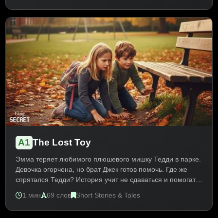
A1
The Lost Toy
Эмма теряет любимого плюшевого мишку Тедди в парке.
Девочка огорчена, но брат Джек готов помочь. Где же
спрятался Тедди? История учит не сдаваться и помогать
близким. Короткий текст на английском для начинающих
1 мин
69 слов
Short Stories & Tales
с переводом развивает базовую лексику про игрушки,
эмоции и семью. Практика Present Simple, конструкция