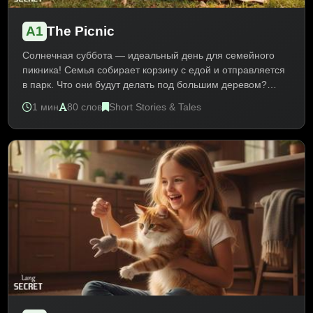
A1
The Picnic
Солнечная суббота — идеальный день для семейного
пикника! Семья собирает корзину с едой и отправляется
в парк. Что они будут делать под большим деревом?
История о счастливых семейных моментах и простых
1 мин
80 слов
Short Stories & Tales
радостях жизни. Текст A1 развивает лексику о семье, еде,
природе и отдыхе. Практика Present Simple и Continuous.