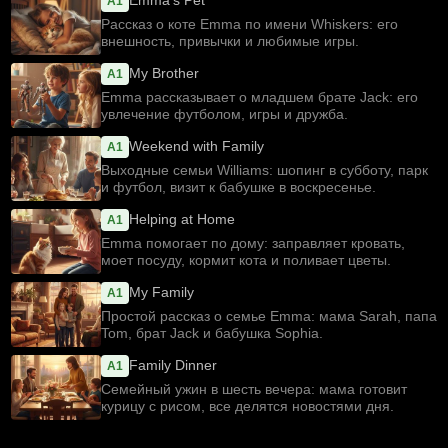
Emma's Pet
A1
Рассказ о коте Emma по имени Whiskers: его
внешность, привычки и любимые игры.
My Brother
A1
Emma рассказывает о младшем брате Jack: его
увлечение футболом, игры и дружба.
Weekend with Family
A1
Выходные семьи Williams: шопинг в субботу, парк
и футбол, визит к бабушке в воскресенье.
Helping at Home
A1
Emma помогает по дому: заправляет кровать,
моет посуду, кормит кота и поливает цветы.
My Family
A1
Простой рассказ о семье Emma: мама Sarah, папа
Tom, брат Jack и бабушка Sophia.
Family Dinner
A1
Семейный ужин в шесть вечера: мама готовит
курицу с рисом, все делятся новостями дня.