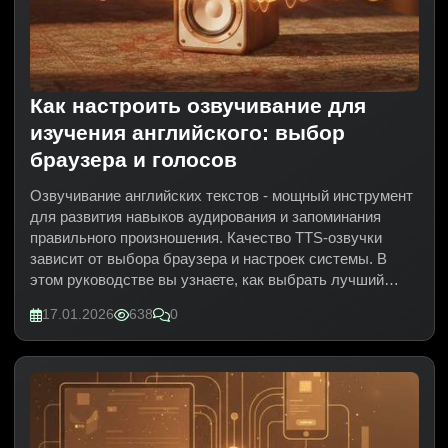
Как настроить озвучивание для
изучения английского: выбор
браузера и голосов
Озвучивание английских текстов - мощный инструмент
для развития навыков аудирования и запоминания
правильного произношения. Качество TTS-озвучки
зависит от выбора браузера и настроек системы. В
этом руководстве вы узнаете, как выбрать лучший
браузер для озвучивания, установить качественные
17.01.2026
638
0
голоса и настроить их на платформе LangSecret.