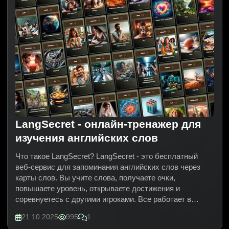
LangSecret - онлайн-тренажер для
изучения английских слов
Что такое LangSecret? LangSecret - это бесплатный
веб-сервис для запоминания английских слов через
карты слов. Вы учите слова, получаете очки,
повышаете уровень, открываете достижения и
соревнуетесь с другими игроками. Все работает в
браузере - не нужно ничего устанавливать. Просто
21.10.2025
995
1
зайдите на сайт и начните играть.